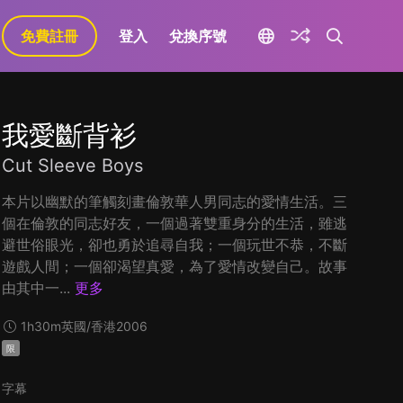
免費註冊
登入
兌換序號
我愛斷背衫
Cut Sleeve Boys
本片以幽默的筆觸刻畫倫敦華人男同志的愛情生活。三
個在倫敦的同志好友，一個過著雙重身分的生活，雖逃
避世俗眼光，卻也勇於追尋自我；一個玩世不恭，不斷
遊戲人間；一個卻渴望真愛，為了愛情改變自己。故事
由其中一...
更多
1h30m
英國/香港
2006
限
字幕