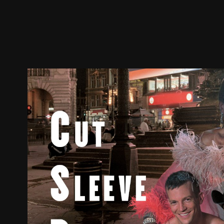
預告
劇照
推薦影片
劇情介紹