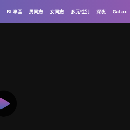
BL專區
男同志
女同志
多元性別
深夜
GaLa+