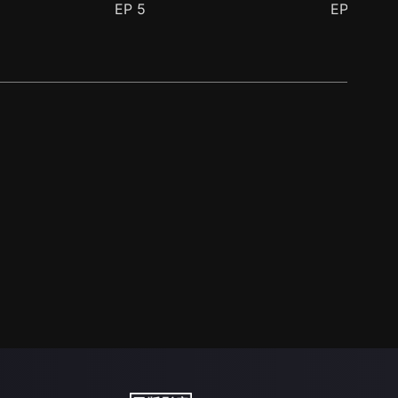
EP
5
EP
6