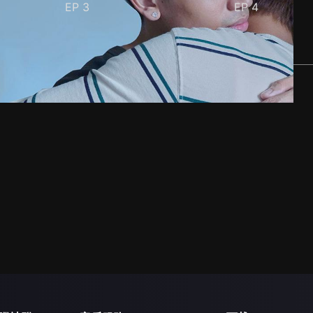
EP
3
EP
4