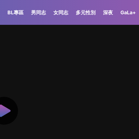
BL專區
男同志
女同志
多元性別
深夜
GaLa+