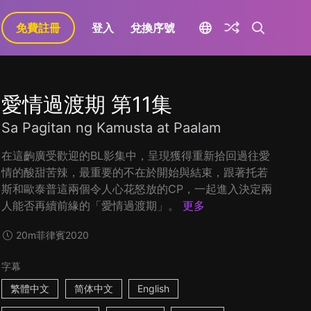
免費註冊
登入
兌換序號
愛情過渡期 第11集
Sa Pagitan ng Kamusta at Paalam
在這齣廣受歡迎的BL影集中，呈現獲得重新拾回過往愛
情的酸甜苦辣，最重要的不在於開始與結束，跟著托若
斯和歐泰普這兩個令人心花怒放的CP，一起進入決定兩
人能否再續前緣的「愛情過渡期」。
更多
20m
菲律賓
2020
字幕
繁體中文
简体中文
English