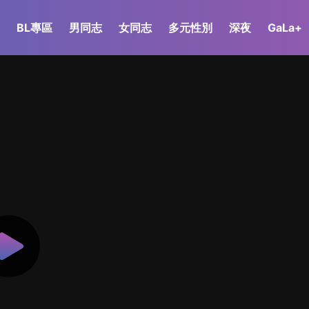
BL專區
男同志
女同志
多元性別
深夜
GaLa+