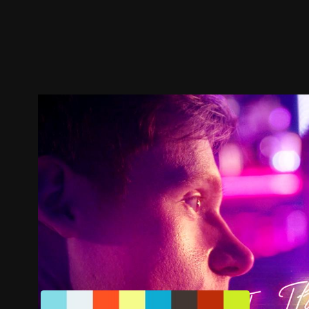
預告
劇照
推薦影片
劇情介紹