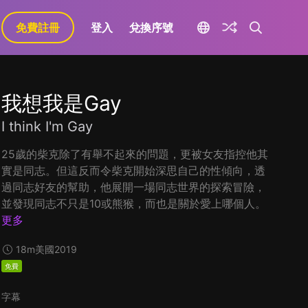
免費註冊
登入
兌換序號
我想我是Gay
I think I'm Gay
25歲的柴克除了有舉不起來的問題，更被女友指控他其
實是同志。但這反而令柴克開始深思自己的性傾向，透
過同志好友的幫助，他展開一場同志世界的探索冒險，
並發現同志不只是10或熊猴，而也是關於愛上哪個人。
更多
18m
美國
2019
免費
字幕