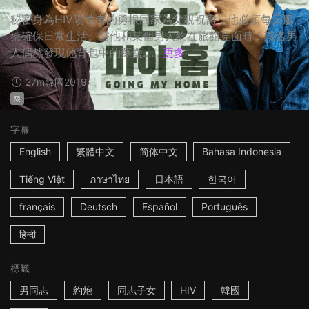
秘密身為HIV陽性者的勇根回家為父親祝壽，他必須每天服
藥確保日常生活。當他和某個男人約在旅館見面時，該名男
人偶然發現他背包中的藥盒......
更多
27m
韓國
2019
限
字幕
English
繁體中文
简体中文
Bahasa Indonesia
Tiếng Việt
ภาษาไทย
日本語
한국어
français
Deutsch
Español
Português
हिन्दी
標籤
男同志
約炮
同志子女
HIV
韓國