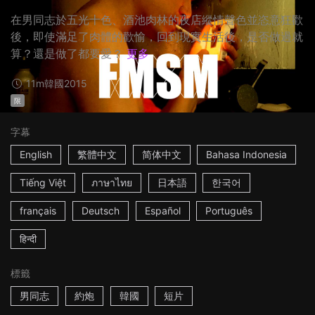
在男同志於五光十色、酒池肉林的夜店縱情聲色並恣意狂歡
後，即使滿足了肉體的歡愉，回到現實生活後，是否做過就
算？還是做了都要愛？
更多
11m
韓國
2015
限
字幕
English
繁體中文
简体中文
Bahasa Indonesia
Tiếng Việt
ภาษาไทย
日本語
한국어
français
Deutsch
Español
Português
हिन्दी
標籤
男同志
約炮
韓國
短片