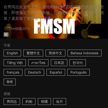
在男同志於五光十色、酒池肉林的夜店縱情聲色並恣意狂歡
後，即使滿足了肉體的歡愉，回到現實生活後，是否做過就
算？還是做了都要愛？
更多
11m
韓國
2015
限
字幕
English
繁體中文
简体中文
Bahasa Indonesia
Tiếng Việt
ภาษาไทย
日本語
한국어
français
Deutsch
Español
Português
हिन्दी
標籤
男同志
約炮
韓國
短片