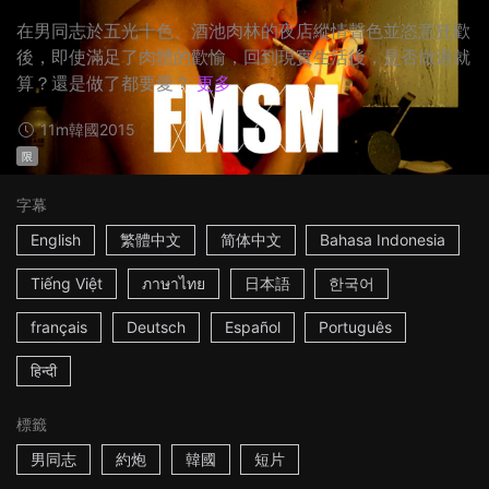
在男同志於五光十色、酒池肉林的夜店縱情聲色並恣意狂歡
後，即使滿足了肉體的歡愉，回到現實生活後，是否做過就
算？還是做了都要愛？
更多
11m
韓國
2015
限
字幕
English
繁體中文
简体中文
Bahasa Indonesia
Tiếng Việt
ภาษาไทย
日本語
한국어
français
Deutsch
Español
Português
हिन्दी
標籤
男同志
約炮
韓國
短片