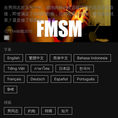
在男同志於五光十色、酒池肉林的夜店縱情聲色並恣意狂歡
後，即使滿足了肉體的歡愉，回到現實生活後，是否做過就
算？還是做了都要愛？
更多
11m
韓國
2015
限
字幕
English
繁體中文
简体中文
Bahasa Indonesia
Tiếng Việt
ภาษาไทย
日本語
한국어
français
Deutsch
Español
Português
हिन्दी
標籤
男同志
約炮
韓國
短片