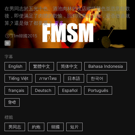
在男同志於五光十色、酒池肉林的夜店縱情聲色並恣意狂歡
後，即使滿足了肉體的歡愉，回到現實生活後，是否做過就
算？還是做了都要愛？
更多
11m
韓國
2015
限
字幕
English
繁體中文
简体中文
Bahasa Indonesia
Tiếng Việt
ภาษาไทย
日本語
한국어
français
Deutsch
Español
Português
हिन्दी
標籤
男同志
約炮
韓國
短片