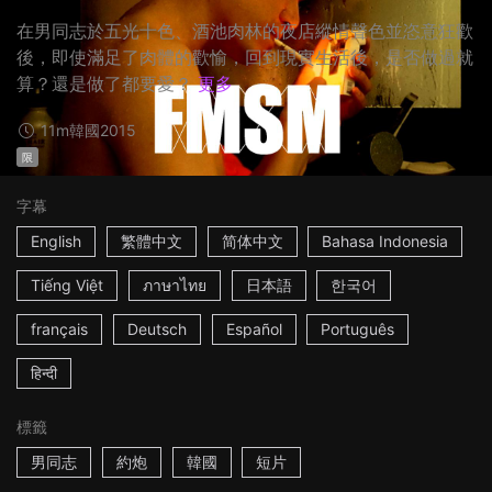
在男同志於五光十色、酒池肉林的夜店縱情聲色並恣意狂歡
後，即使滿足了肉體的歡愉，回到現實生活後，是否做過就
算？還是做了都要愛？
更多
11m
韓國
2015
限
字幕
English
繁體中文
简体中文
Bahasa Indonesia
Tiếng Việt
ภาษาไทย
日本語
한국어
français
Deutsch
Español
Português
हिन्दी
標籤
男同志
約炮
韓國
短片