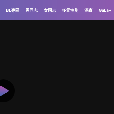
BL專區
男同志
女同志
多元性別
深夜
GaLa+