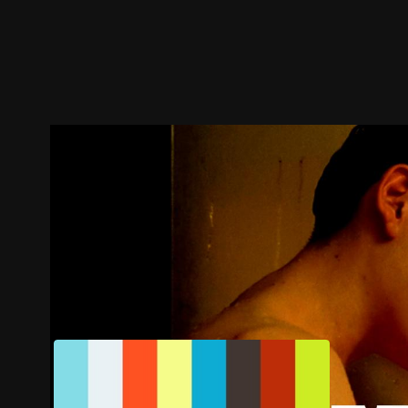
預告
劇照
推薦影片
劇情介紹