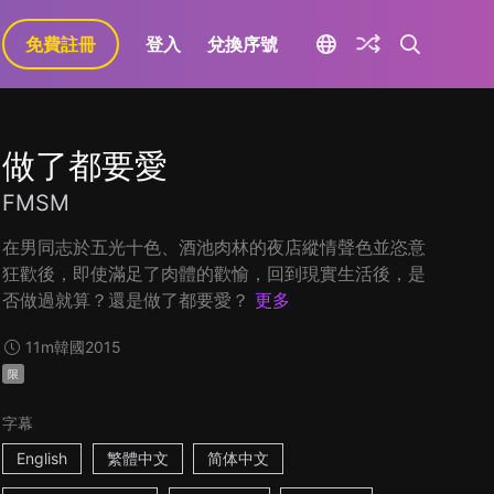
免費註冊
登入
兌換序號
做了都要愛
FMSM
在男同志於五光十色、酒池肉林的夜店縱情聲色並恣意
狂歡後，即使滿足了肉體的歡愉，回到現實生活後，是
否做過就算？還是做了都要愛？
更多
11m
韓國
2015
限
字幕
English
繁體中文
简体中文