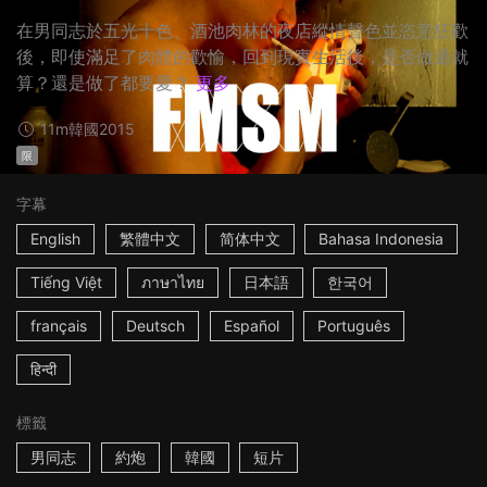
在男同志於五光十色、酒池肉林的夜店縱情聲色並恣意狂歡
後，即使滿足了肉體的歡愉，回到現實生活後，是否做過就
算？還是做了都要愛？
更多
11m
韓國
2015
限
字幕
English
繁體中文
简体中文
Bahasa Indonesia
Tiếng Việt
ภาษาไทย
日本語
한국어
français
Deutsch
Español
Português
हिन्दी
標籤
男同志
約炮
韓國
短片