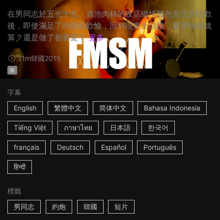
在男同志於五光十色、酒池肉林的夜店縱情聲色並恣意狂歡
後，即使滿足了肉體的歡愉，回到現實生活後，是否做過就
算？還是做了都要愛？
更多
11m
韓國
2015
限
字幕
English
繁體中文
简体中文
Bahasa Indonesia
Tiếng Việt
ภาษาไทย
日本語
한국어
français
Deutsch
Español
Português
हिन्दी
標籤
男同志
約炮
韓國
短片