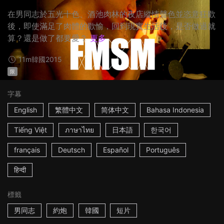
在男同志於五光十色、酒池肉林的夜店縱情聲色並恣意狂歡
後，即使滿足了肉體的歡愉，回到現實生活後，是否做過就
算？還是做了都要愛？
更多
11m
韓國
2015
限
字幕
English
繁體中文
简体中文
Bahasa Indonesia
Tiếng Việt
ภาษาไทย
日本語
한국어
français
Deutsch
Español
Português
हिन्दी
標籤
男同志
約炮
韓國
短片