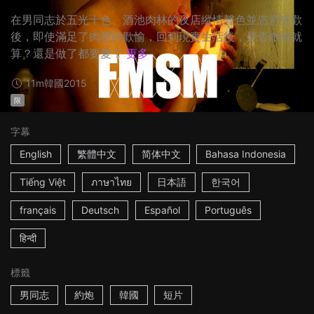
在男同志於五光十色、酒池肉林的夜店縱情聲色並恣意狂歡
後，即使滿足了肉體的歡愉，回到現實生活後，是否做過就
算？還是做了都要愛？
更多
11m
韓國
2015
限
字幕
English
繁體中文
简体中文
Bahasa Indonesia
Tiếng Việt
ภาษาไทย
日本語
한국어
français
Deutsch
Español
Português
हिन्दी
標籤
男同志
約炮
韓國
短片