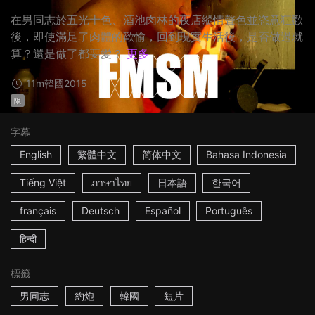
在男同志於五光十色、酒池肉林的夜店縱情聲色並恣意狂歡
後，即使滿足了肉體的歡愉，回到現實生活後，是否做過就
算？還是做了都要愛？
更多
11m
韓國
2015
限
字幕
English
繁體中文
简体中文
Bahasa Indonesia
Tiếng Việt
ภาษาไทย
日本語
한국어
français
Deutsch
Español
Português
हिन्दी
標籤
男同志
約炮
韓國
短片