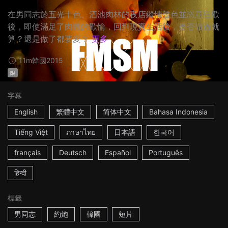
在男同志於五光十色、酒池肉林的夜店縱情聲色並恣意狂歡
後，即使滿足了肉體的歡愉，回到現實生活後，是否做過就
算？還是做了都要愛？
更多
11m
韓國
2015
限
字幕
English
繁體中文
简体中文
Bahasa Indonesia
Tiếng Việt
ภาษาไทย
日本語
한국어
français
Deutsch
Español
Português
हिन्दी
標籤
男同志
約炮
韓國
短片