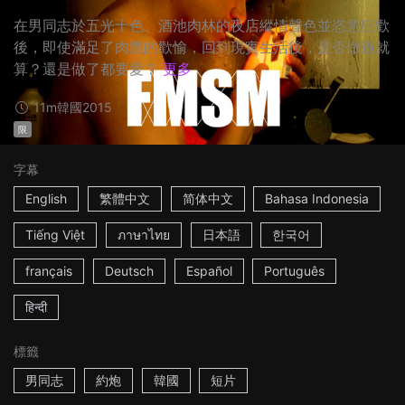
在男同志於五光十色、酒池肉林的夜店縱情聲色並恣意狂歡
後，即使滿足了肉體的歡愉，回到現實生活後，是否做過就
算？還是做了都要愛？
更多
11m
韓國
2015
限
字幕
English
繁體中文
简体中文
Bahasa Indonesia
Tiếng Việt
ภาษาไทย
日本語
한국어
français
Deutsch
Español
Português
हिन्दी
標籤
男同志
約炮
韓國
短片