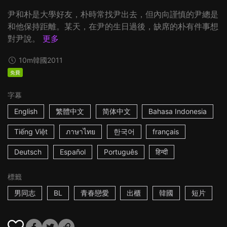
尹和朴是大學好友，朴時常找尹出去，但內向謹慎的尹總是
和他保持距離。某天，在尹的生日過後，缺席的朴有件事想
對尹說。
更多
10m
韓國
2011
免費
字幕
English
繁體中文
简体中文
Bahasa Indonesia
Tiếng Việt
ภาษาไทย
한국어
français
Deutsch
Español
Português
हिन्दी
標籤
男同志
BL
青春戀愛
出櫃
韓國
短片