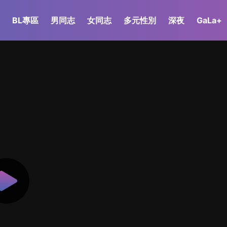
BL專區
男同志
女同志
多元性別
深夜
GaLa+