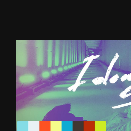
預告
劇照
推薦影片
劇情介紹