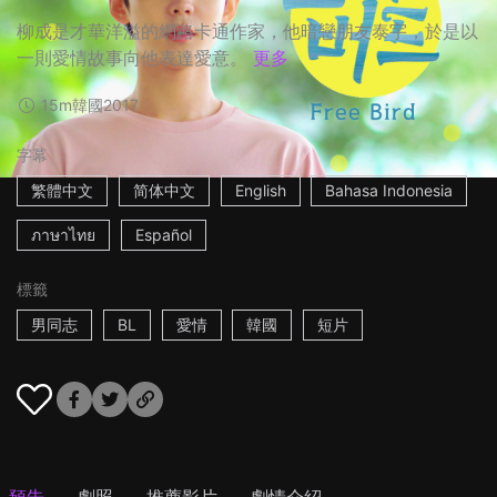
柳成是才華洋溢的網路卡通作家，他暗戀朋友泰宇，於是以
一則愛情故事向他表達愛意。
更多
15m
韓國
2017
字幕
繁體中文
简体中文
English
Bahasa Indonesia
ภาษาไทย
Español
標籤
男同志
BL
愛情
韓國
短片