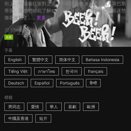
街上。一場瘋狂派對之後，中國男孩弢邂逅了德國人塞巴斯
蒂安。當他們彼此了解似乎越來越靠近，故事卻被一張床墊
徹底改變了…...
更多
17m
德國
2019
免費
字幕
English
繁體中文
简体中文
Bahasa Indonesia
Tiếng Việt
ภาษาไทย
한국어
français
Deutsch
Español
Português
हिन्दी
標籤
男同志
愛情
華人
喜劇
歐洲
中國及香港
短片