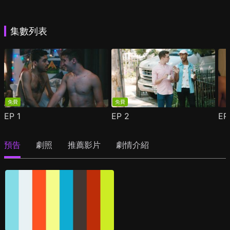
集數列表
免費
免費
EP
1
EP
2
E
預告
劇照
推薦影片
劇情介紹