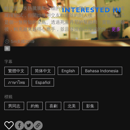
帕克是一名熱騰騰剛出櫃的男同志大學生，對於男同志交友
躍躍欲試，但開始使用交友軟體並約到人後，他才發現自己
是個一無所知的菜鳥。透過死黨丹尼的幫助和「實戰」經驗
後，帕克越來越得心應手，並且發掘自己深藏的性...
更多
5m
美國
2019
限
字幕
繁體中文
简体中文
English
Bahasa Indonesia
ภาษาไทย
Español
標籤
男同志
約炮
喜劇
北美
影集