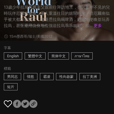
13歲少年拉烏與農夫父親前往拜訪地主，他與多年不見的兒
時玩伴厄爾南重逢，兩人重溫往日的嬉鬧時光，但厄爾南似
乎被大都市改變了，他聳恿拉烏喝啤酒，霸道地使喚並玩弄
拉烏，甚至運用自身地位強迫拉烏乖乖就範，卻...
更多
15m
墨西哥/瑞士/美國
2012
字幕
English
繁體中文
简体中文
ภาษาไทย
標籤
男同志
情慾
霸凌
性向啟蒙
拉丁美洲
短片