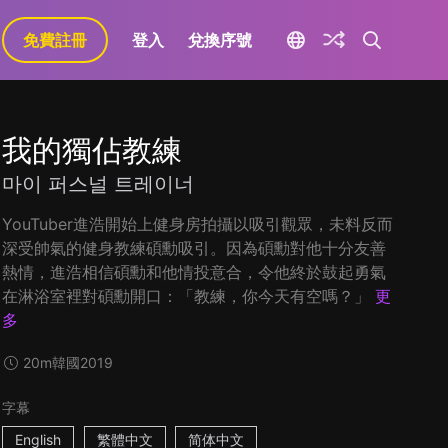
免費註冊
登入
兌換序號
我的獨佔教練
마이 퍼스널 트레이너
YouTuber進浩開始上健身房拍攝以吸引觀眾，未料反而
深受帥氣的健身教練碩勳吸引。因為碩勳對他十分友善
熱情，進浩相信碩勳和他情投意合，令他終於鼓起勇氣
在淋浴室裡對碩勳開口：「教練，你今天有空嗎？」
更
多
20m
韓國
2019
字幕
English
繁體中文
简体中文