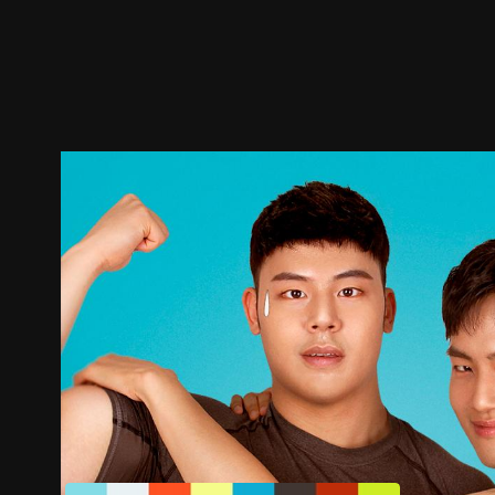
預告
劇照
推薦影片
劇情介紹