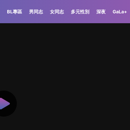
BL專區
男同志
女同志
多元性別
深夜
GaLa+