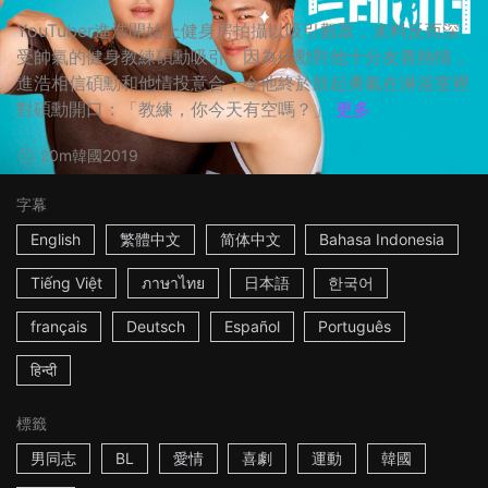
YouTuber進浩開始上健身房拍攝以吸引觀眾，未料反而深
受帥氣的健身教練碩勳吸引。因為碩勳對他十分友善熱情，
進浩相信碩勳和他情投意合，令他終於鼓起勇氣在淋浴室裡
對碩勳開口：「教練，你今天有空嗎？」
更多
20m
韓國
2019
字幕
English
繁體中文
简体中文
Bahasa Indonesia
Tiếng Việt
ภาษาไทย
日本語
한국어
français
Deutsch
Español
Português
हिन्दी
標籤
男同志
BL
愛情
喜劇
運動
韓國