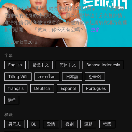
YouTuber進浩開始上健身房拍攝以吸引觀眾，未料反而深
受帥氣的健身教練碩勳吸引。因為碩勳對他十分友善熱情，
進浩相信碩勳和他情投意合，令他終於鼓起勇氣在淋浴室裡
對碩勳開口：「教練，你今天有空嗎？」
更多
20m
韓國
2019
字幕
English
繁體中文
简体中文
Bahasa Indonesia
Tiếng Việt
ภาษาไทย
日本語
한국어
français
Deutsch
Español
Português
हिन्दी
標籤
男同志
BL
愛情
喜劇
運動
韓國