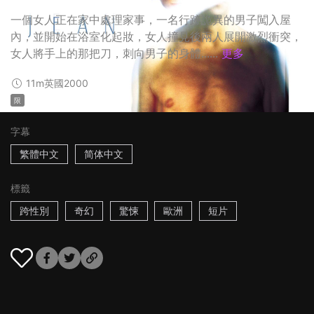
一個女人正在家中處理家事，一名行跡詭異的男子闖入屋
內，並開始在浴室化起妝，女人撞見後兩人展開激烈衝突，
女人將手上的那把刀，刺向男子的身體......
更多
11m
英國
2000
限
字幕
繁體中文
简体中文
標籤
跨性別
奇幻
驚悚
歐洲
短片