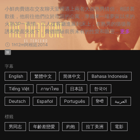
小鮮肉費德在交友聊天室裡遇上兩名大叔熟男情侶，相談甚
歡後，他前往他們位於市區的公寓，準備來一場夢寐以求的
火熱3P一夜情。三人從客廳進展到床上，在熟男的循循善
誘和雙面夾攻下，費德體驗前所未有的性愛和親密...
更多
1h12m
阿根廷
2014
限
字幕
English
繁體中文
简体中文
Bahasa Indonesia
Tiếng Việt
ภาษาไทย
日本語
한국어
Deutsch
Español
Português
हिन्दी
العربية
標籤
男同志
年齡差戀愛
約炮
拉丁美洲
電影