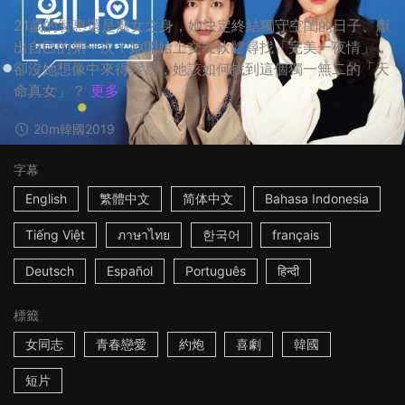
21歲的智惠還是處女之身，她決定終結獨守空閨的日子、獻
出自己的第一次！她開始上交友軟體尋找「完美一夜情」，
卻沒她想像中來得容易，她該如何找到這個獨一無二的「天
命真女」？
更多
20m
韓國
2019
字幕
English
繁體中文
简体中文
Bahasa Indonesia
Tiếng Việt
ภาษาไทย
한국어
français
Deutsch
Español
Português
हिन्दी
標籤
女同志
青春戀愛
約炮
喜劇
韓國
短片