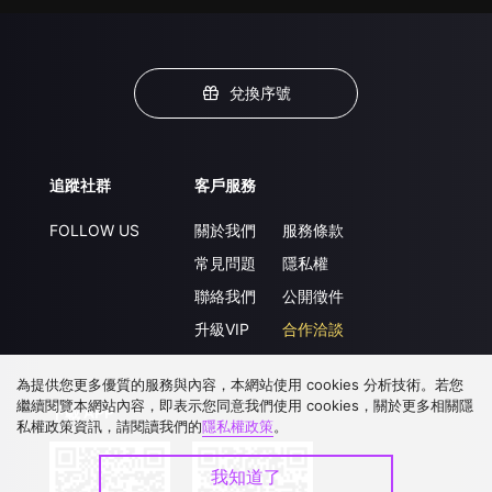
兌換序號
追蹤社群
客戶服務
FOLLOW US
關於我們
服務條款
常見問題
隱私權
聯絡我們
公開徵件
升級VIP
合作洽談
為提供您更多優質的服務與內容，本網站使用 cookies 分析技術。若您
繼續閱覽本網站內容，即表示您同意我們使用 cookies，關於更多相關隱
下載 APP
私權政策資訊，請閱讀我們的
隱私權政策
。
我知道了