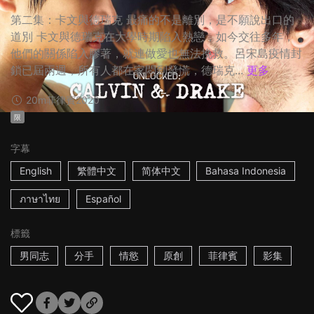
第二集：卡文與德瑞克 最痛的不是離別，是不願說出口的
道別 卡文與德瑞克在大學時期陷入熱戀，如今交往多年，
他們的關係陷入膠著，就連做愛也無法挽救。呂宋島疫情封
鎖已屆兩週，所有人都在家悶到發慌，德瑞克...
更多
20m
菲律賓
2020
限
字幕
English
繁體中文
简体中文
Bahasa Indonesia
ภาษาไทย
Español
標籤
男同志
分手
情慾
原創
菲律賓
影集