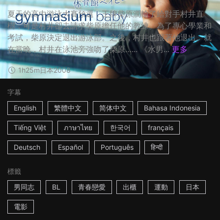
夏天的高中游泳大賽預選，王牌柴原潤輸了給對手村井直
樹，可是村井卻去請求柴原擔任他的教練。為了專心學業和
考試，柴原決定退出游泳部。之後，村井也跟著他退出。就
在當晚，村井在泳池旁強吻了柴原…... 《水男...
更多
1h25m
日本
2008
字幕
English
繁體中文
简体中文
Bahasa Indonesia
Tiếng Việt
ภาษาไทย
한국어
français
Deutsch
Español
Português
हिन्दी
標籤
男同志
BL
青春戀愛
出櫃
運動
日本
電影