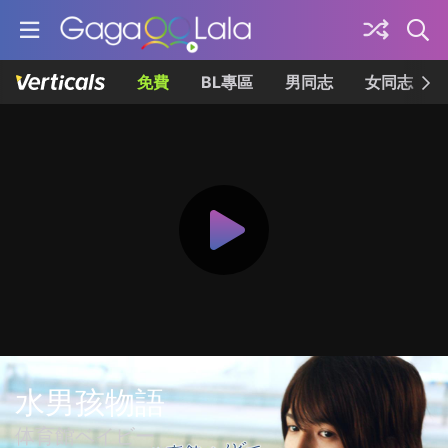
免費
BL專區
男同志
女同志
水男孩物語
体育館ベイビー