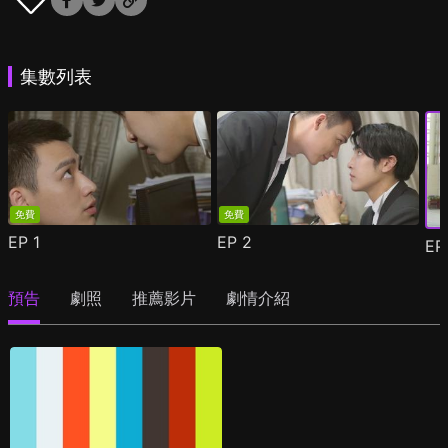
集數列表
免費
免費
EP
1
EP
2
E
預告
劇照
推薦影片
劇情介紹