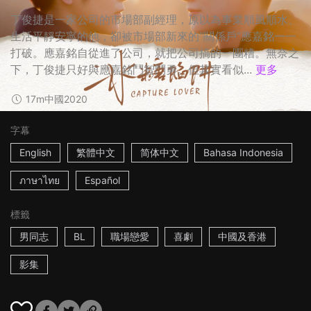
丁俊捷是一家公司的市場部副經理，原以為事業順風順水、
生活平靜安寧的他，卻被市場部新來的“關係戶”應嘉銘一一
打破。應嘉銘自從進了公司，就把公司搞的一團糟。無奈之
下，丁俊捷只好與應嘉銘鬥智鬥勇。但其實看似...
更多
17m
中國
2020
字幕
English
繁體中文
简体中文
Bahasa Indonesia
ภาษาไทย
Español
標籤
男同志
BL
職場戀愛
喜劇
中國及香港
影集