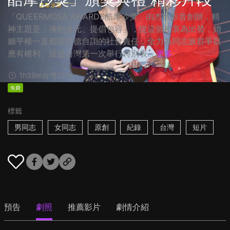
「QUEERMOSA AWARDS酷摩沙獎」由杰德影音創辦，精
神主題是「擁抱多元、提倡包容」，從這個初衷為出發，婚
姻平權一直都是杰德自詡的社會責任，全力為同志族群爭取
應有權利。這是台灣第一次舉行特別表...
更多
1h39m
台灣
2016
免費
標籤
男同志
女同志
原創
紀錄
台灣
短片
預告
劇照
推薦影片
劇情介紹