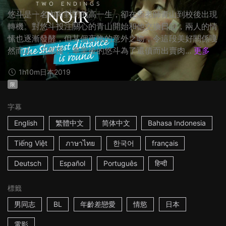
悠斗是一名內向封閉的高一生，卻在新老師青山到校後出現
轉機。對悠斗投注關心的青山開始和他交換日記，兩人的情
愫也逐漸發酵，但某個夜晚的意外之吻，令這段美好關係嘎
然而止。三年後，畢業後的悠斗為了還債而出賣肉...
更多
1h10m
日本
2019
限
字幕
English
繁體中文
简体中文
Bahasa Indonesia
Tiếng Việt
ภาษาไทย
한국어
français
Deutsch
Español
Português
हिन्दी
標籤
男同志
BL
年齡差戀愛
情慾
日本
電影