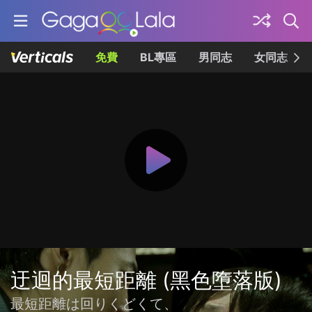
免費
BL專區
男同志
女同志
迂迴的最短距離 (黑色墮落版)
最短距離は回りくどくて、