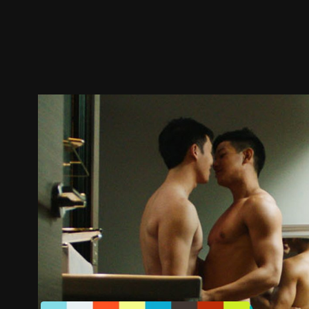
預告
劇照
推薦影片
劇情介紹