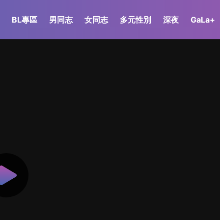
BL專區
男同志
女同志
多元性別
深夜
GaLa+