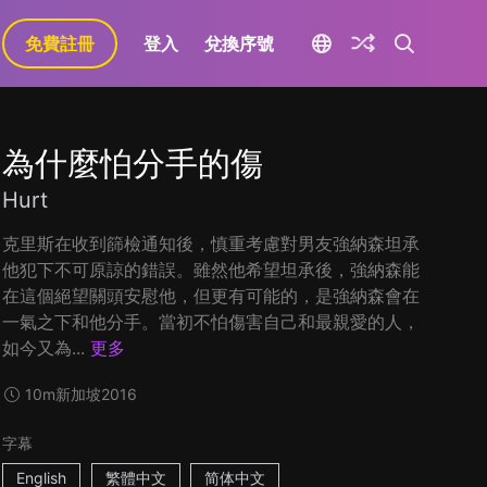
免費註冊
登入
兌換序號
為什麼怕分手的傷
Hurt
克里斯在收到篩檢通知後，慎重考慮對男友強納森坦承
他犯下不可原諒的錯誤。雖然他希望坦承後，強納森能
在這個絕望關頭安慰他，但更有可能的，是強納森會在
一氣之下和他分手。當初不怕傷害自己和最親愛的人，
如今又為...
更多
10m
新加坡
2016
字幕
English
繁體中文
简体中文