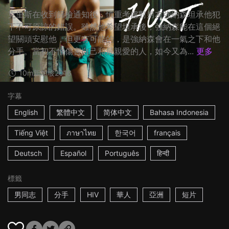
克里斯在收到篩檢通知後，慎重考慮對男友強納森坦承他犯
下不可原諒的錯誤。雖然他希望坦承後，強納森能在這個絕
望關頭安慰他，但更有可能的，是強納森會在一氣之下和他
分手。當初不怕傷害自己和最親愛的人，如今又為...
更多
10m
新加坡
2016
字幕
English
繁體中文
简体中文
Bahasa Indonesia
Tiếng Việt
ภาษาไทย
한국어
français
Deutsch
Español
Português
हिन्दी
標籤
男同志
分手
HIV
華人
亞洲
短片