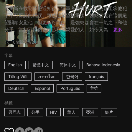
克里斯在收到篩檢通知後，慎重考慮對男友強納森坦承他犯
下不可原諒的錯誤。雖然他希望坦承後，強納森能在這個絕
望關頭安慰他，但更有可能的，是強納森會在一氣之下和他
分手。當初不怕傷害自己和最親愛的人，如今又為...
更多
10m
新加坡
2016
字幕
English
繁體中文
简体中文
Bahasa Indonesia
Tiếng Việt
ภาษาไทย
한국어
français
Deutsch
Español
Português
हिन्दी
標籤
男同志
分手
HIV
華人
亞洲
短片