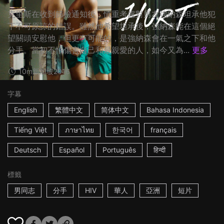
克里斯在收到篩檢通知後，慎重考慮對男友強納森坦承他犯
下不可原諒的錯誤。雖然他希望坦承後，強納森能在這個絕
望關頭安慰他，但更有可能的，是強納森會在一氣之下和他
分手。當初不怕傷害自己和最親愛的人，如今又為...
更多
10m
新加坡
2016
字幕
English
繁體中文
简体中文
Bahasa Indonesia
Tiếng Việt
ภาษาไทย
한국어
français
Deutsch
Español
Português
हिन्दी
標籤
男同志
分手
HIV
華人
亞洲
短片