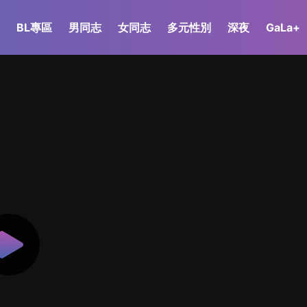
BL專區
男同志
女同志
多元性別
深夜
GaLa+