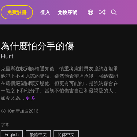
免費註冊
登入
兌換序號
為什麼怕分手的傷
Hurt
克里斯在收到篩檢通知後，慎重考慮對男友強納森坦承
他犯下不可原諒的錯誤。雖然他希望坦承後，強納森能
在這個絕望關頭安慰他，但更有可能的，是強納森會在
一氣之下和他分手。當初不怕傷害自己和最親愛的人，
如今又為...
更多
10m
新加坡
2016
字幕
English
繁體中文
简体中文