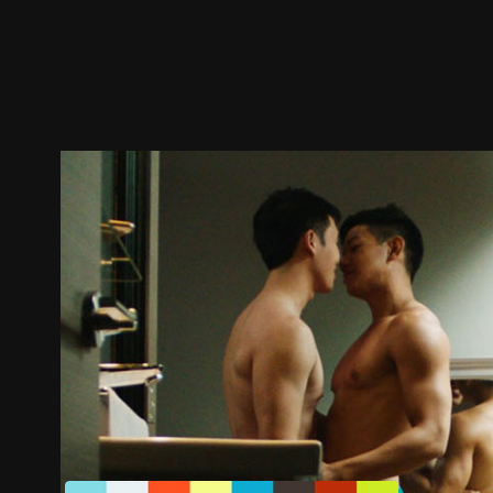
預告
劇照
推薦影片
劇情介紹