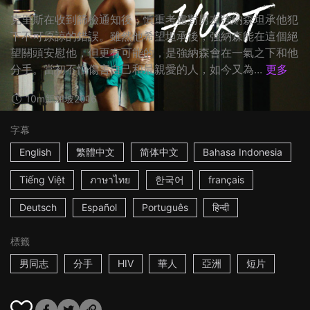
克里斯在收到篩檢通知後，慎重考慮對男友強納森坦承他犯
下不可原諒的錯誤。雖然他希望坦承後，強納森能在這個絕
望關頭安慰他，但更有可能的，是強納森會在一氣之下和他
分手。當初不怕傷害自己和最親愛的人，如今又為...
更多
10m
新加坡
2016
字幕
English
繁體中文
简体中文
Bahasa Indonesia
Tiếng Việt
ภาษาไทย
한국어
français
Deutsch
Español
Português
हिन्दी
標籤
男同志
分手
HIV
華人
亞洲
短片