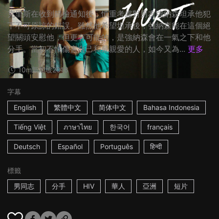
克里斯在收到篩檢通知後，慎重考慮對男友強納森坦承他犯
下不可原諒的錯誤。雖然他希望坦承後，強納森能在這個絕
望關頭安慰他，但更有可能的，是強納森會在一氣之下和他
分手。當初不怕傷害自己和最親愛的人，如今又為...
更多
10m
新加坡
2016
字幕
English
繁體中文
简体中文
Bahasa Indonesia
Tiếng Việt
ภาษาไทย
한국어
français
Deutsch
Español
Português
हिन्दी
標籤
男同志
分手
HIV
華人
亞洲
短片