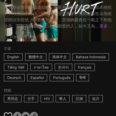
克里斯在收到篩檢通知後，慎重考慮對男友強納森坦承他犯
下不可原諒的錯誤。雖然他希望坦承後，強納森能在這個絕
望關頭安慰他，但更有可能的，是強納森會在一氣之下和他
分手。當初不怕傷害自己和最親愛的人，如今又為...
更多
10m
新加坡
2016
字幕
English
繁體中文
简体中文
Bahasa Indonesia
Tiếng Việt
ภาษาไทย
한국어
français
Deutsch
Español
Português
हिन्दी
標籤
男同志
分手
HIV
華人
亞洲
短片