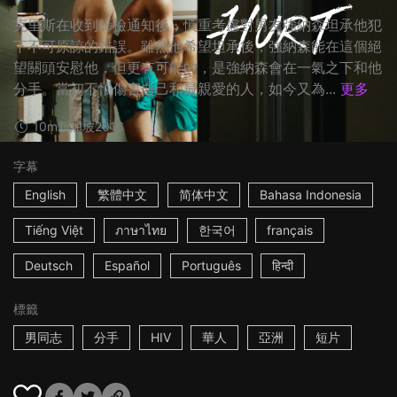
克里斯在收到篩檢通知後，慎重考慮對男友強納森坦承他犯
下不可原諒的錯誤。雖然他希望坦承後，強納森能在這個絕
望關頭安慰他，但更有可能的，是強納森會在一氣之下和他
分手。當初不怕傷害自己和最親愛的人，如今又為...
更多
10m
新加坡
2016
字幕
English
繁體中文
简体中文
Bahasa Indonesia
Tiếng Việt
ภาษาไทย
한국어
français
Deutsch
Español
Português
हिन्दी
標籤
男同志
分手
HIV
華人
亞洲
短片