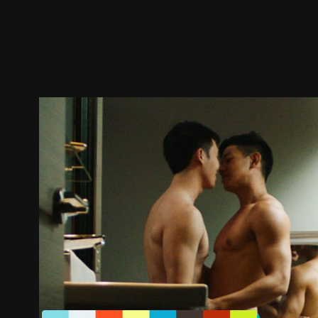
預告
劇照
推薦影片
劇情介紹