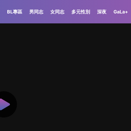
BL專區
男同志
女同志
多元性別
深夜
GaLa+