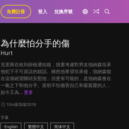
免費註冊
登入
兌換序號
為什麼怕分手的傷
Hurt
克里斯在收到篩檢通知後，慎重考慮對男友強納森坦承
他犯下不可原諒的錯誤。雖然他希望坦承後，強納森能
在這個絕望關頭安慰他，但更有可能的，是強納森會在
一氣之下和他分手。當初不怕傷害自己和最親愛的人，
如今又為...
更多
10m
新加坡
2016
字幕
English
繁體中文
简体中文