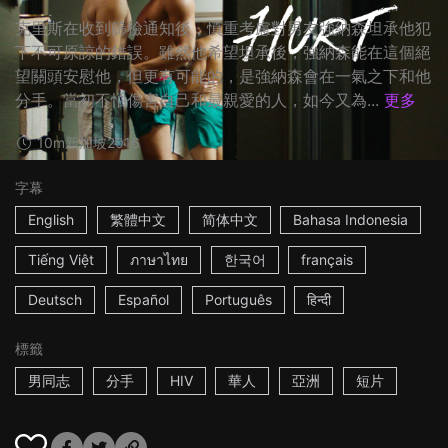
克里斯在收到篩檢通知後，慎重考慮對男友強納森坦承他犯
下不可原諒的錯誤。雖然他希望坦承後，強納森能在這個絕
望關頭安慰他，但更有可能的，是強納森會在一氣之下和他
分手。當初不怕傷害自己和最親愛的人，如今又為...
更多
10m
新加坡
2016
字幕
English
繁體中文
简体中文
Bahasa Indonesia
Tiếng Việt
ภาษาไทย
한국어
français
Deutsch
Español
Português
हिन्दी
標籤
男同志
分手
HIV
華人
亞洲
短片