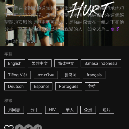
克里斯在收到篩檢通知後，慎重考慮對男友強納森坦承他犯
下不可原諒的錯誤。雖然他希望坦承後，強納森能在這個絕
望關頭安慰他，但更有可能的，是強納森會在一氣之下和他
分手。當初不怕傷害自己和最親愛的人，如今又為...
更多
10m
新加坡
2016
字幕
English
繁體中文
简体中文
Bahasa Indonesia
Tiếng Việt
ภาษาไทย
한국어
français
Deutsch
Español
Português
हिन्दी
標籤
男同志
分手
HIV
華人
亞洲
短片