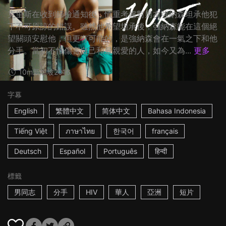
克里斯在收到篩檢通知後，慎重考慮對男友強納森坦承他犯
下不可原諒的錯誤。雖然他希望坦承後，強納森能在這個絕
望關頭安慰他，但更有可能的，是強納森會在一氣之下和他
分手。當初不怕傷害自己和最親愛的人，如今又為...
更多
10m
新加坡
2016
字幕
English
繁體中文
简体中文
Bahasa Indonesia
Tiếng Việt
ภาษาไทย
한국어
français
Deutsch
Español
Português
हिन्दी
標籤
男同志
分手
HIV
華人
亞洲
短片