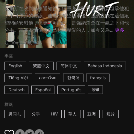
克里斯在收到篩檢通知後，慎重考慮對男友強納森坦承他犯
下不可原諒的錯誤。雖然他希望坦承後，強納森能在這個絕
望關頭安慰他，但更有可能的，是強納森會在一氣之下和他
分手。當初不怕傷害自己和最親愛的人，如今又為...
更多
10m
新加坡
2016
字幕
English
繁體中文
简体中文
Bahasa Indonesia
Tiếng Việt
ภาษาไทย
한국어
français
Deutsch
Español
Português
हिन्दी
標籤
男同志
分手
HIV
華人
亞洲
短片