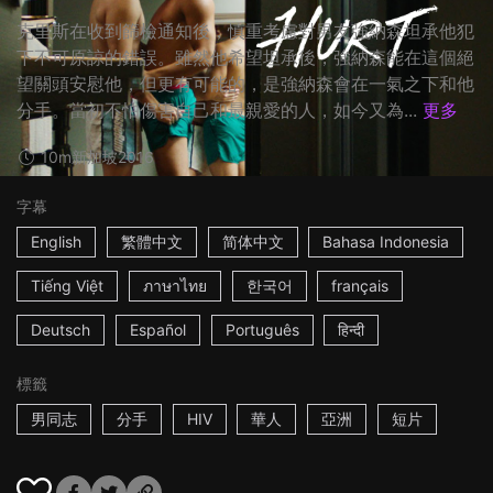
克里斯在收到篩檢通知後，慎重考慮對男友強納森坦承他犯
下不可原諒的錯誤。雖然他希望坦承後，強納森能在這個絕
望關頭安慰他，但更有可能的，是強納森會在一氣之下和他
分手。當初不怕傷害自己和最親愛的人，如今又為...
更多
10m
新加坡
2016
字幕
English
繁體中文
简体中文
Bahasa Indonesia
Tiếng Việt
ภาษาไทย
한국어
français
Deutsch
Español
Português
हिन्दी
標籤
男同志
分手
HIV
華人
亞洲
短片